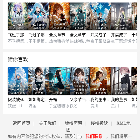
飞过了那段往事全集阅读感想
飞过了那段往事全集阅读答案
全文章节望夫成龙在线阅读
全文章节望夫成龙免费阅读
开局成了美女总裁的契约男友文章精选
开局成了美女总裁的契约男友文章精选阅读
不乖榜第一名
不乖榜第一名
热辣猪扒堡
热辣猪扒堡
霉干菜烧饼
霉干菜烧饼
李漫
猜你喜欢
假装被死对头催眠后最新章节列表
姐姐绑定系统后，我跟着吃肉全集
开窍
父亲节当天，我开车撞了闺蜜爸爸全文+番外
我的董事长母亲结局
我的董事长母亲未删节
铁蛋111
流萤
芋泥啵啵冰
佚名
贵川
贵川
流萤
返回首页
|
关于我们
|
版权声明
|
侵权投诉
|
XML地
图
如有内容侵犯您的合法权益，请及时与
我们联系
，我们将第一