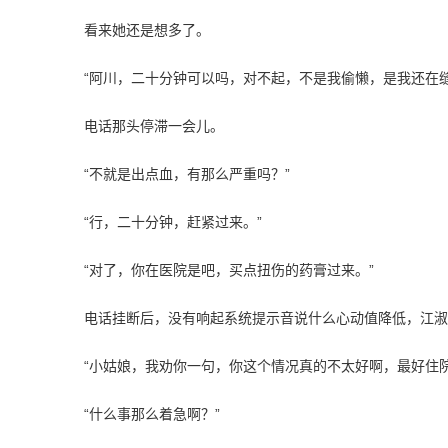
看来她还是想多了。
“阿川，二十分钟可以吗，对不起，不是我偷懒，是我还在
电话那头停滞一会儿。
“不就是出点血，有那么严重吗？”
“行，二十分钟，赶紧过来。”
“对了，你在医院是吧，买点扭伤的药膏过来。”
电话挂断后，没有响起系统提示音说什么心动值降低，江淑
“小姑娘，我劝你一句，你这个情况真的不太好啊，最好住院
“什么事那么着急啊？”