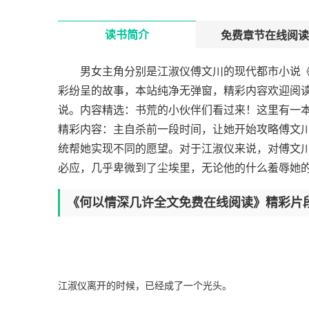
读书简介
免费章节在线阅读
男女主角分别是江淑仪傅文川的现代都市小说《
彩纷呈的故事，本站纯净无弹窗，精彩内容欢迎阅
说。内容精选：书荒的小伙伴们看过来！这里有一本
精彩内容：主自杀前一段时间，让她开始攻略傅文
统帮她实现不同的愿望。对于江淑仪来说，对傅文
必应，几乎卑微到了尘埃里，无论他的什么羞辱她的要
《何以情深几许全文免费在线阅读》精彩片
江淑仪离开的时候，已经成了一个光头。