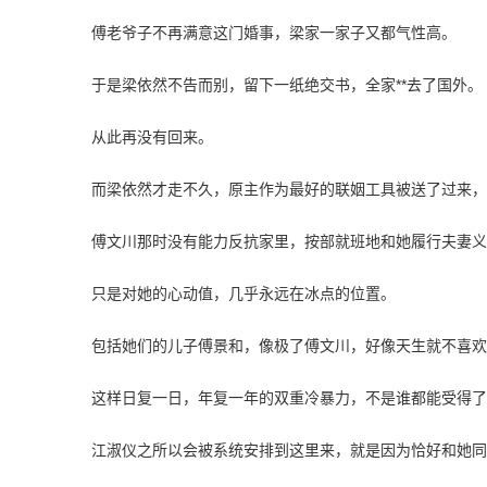
傅老爷子不再满意这门婚事，梁家一家子又都气性高。
于是梁依然不告而别，留下一纸绝交书，全家**去了国外。
从此再没有回来。
而梁依然才走不久，原主作为最好的联姻工具被送了过来，
傅文川那时没有能力反抗家里，按部就班地和她履行夫妻义
只是对她的心动值，几乎永远在冰点的位置。
包括她们的儿子傅景和，像极了傅文川，好像天生就不喜欢
这样日复一日，年复一年的双重冷暴力，不是谁都能受得了
江淑仪之所以会被系统安排到这里来，就是因为恰好和她同