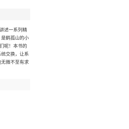
，讲述一系列精
》是鹤孤山的小
你们呢！本书的
系统交换，让系
他无微不至有求